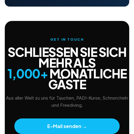
GET IN TOUCH
SCHLIESSEN SIE SICH M
EHR ALS
1,000+
MONATLICHE
GÄSTE
Aus aller Welt zu uns für Tauchen, PADI-Kurse, Schnorcheln
und Freediving.
E-Mail senden
→