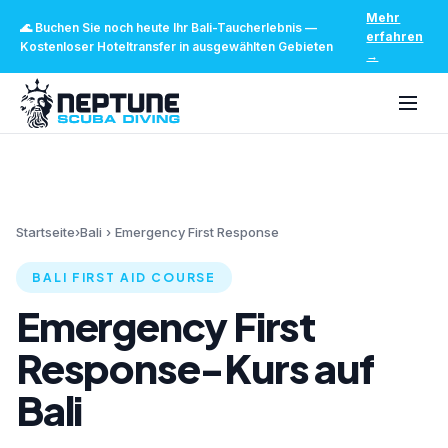
Mehr
🌊
Buchen Sie noch heute Ihr Bali-Taucherlebnis
—
erfahren
Kostenloser Hoteltransfer in ausgewählten Gebieten
→
Startseite
›
Bali
›
Emergency First Response
BALI FIRST AID COURSE
Emergency First
Response-Kurs auf
Bali