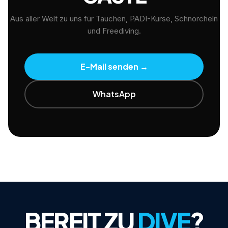
Aus aller Welt zu uns für Tauchen, PADI-Kurse, Schnorcheln
und Freediving.
E-Mail senden
→
WhatsApp
BEREIT ZU
DIVE
?