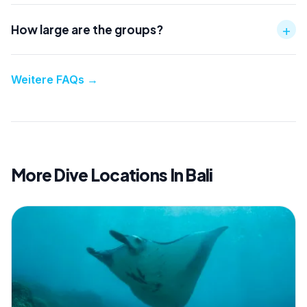
+
How large are the groups?
Weitere FAQs
→
More Dive Locations In Bali