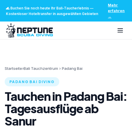
Mehr
🌊
Buchen Sie noch heute Ihr Bali-Taucherlebnis
—
erfahren
Kostenloser Hoteltransfer in ausgewählten Gebieten
→
Startseite
›
Bali Tauchzentrum
›
Padang Bai
PADANG BAI DIVING
Tauchen in Padang Bai:
Tagesausflüge ab
Sanur