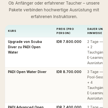
Ob Anfänger oder erfahrener Taucher – unsere
Pakete verbinden hochwertige Ausrüstung mit
erfahrenen Instruktoren.
PREIS (PRO
DAUER UND
KURS
PERSON)
HINWEISE
Upgrade von Scuba
IDR 7.800.000
2 Tage — Po
Diver zu PADI Open
+ 2
Water
Tauchgänge
E-Learning +
Ausrüstung
PADI Open Water Diver
IDR 8.700.000
3 Tage — 5
Pool-Sessio
+ 4
Tauchgänge
E-Learning +
Ausrüstung
PADI Advanced Open
IDR 7.400.000
2 Tage — 5