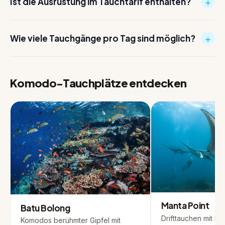
+
Ist die Ausrüstung im Tauchtarif enthalten?
+
Wie viele Tauchgänge pro Tag sind möglich?
Komodo-Tauchplätze entdecken
Manta Point
Batu Bolong
Drifttauchen mit Ri
Komodos berühmter Gipfel mit