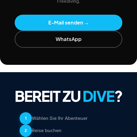
Freediving.
E-Mail senden
→
WhatsApp
BEREIT ZU
DIVE
?
Wählen Sie Ihr Abenteuer
1
Reise buchen
2