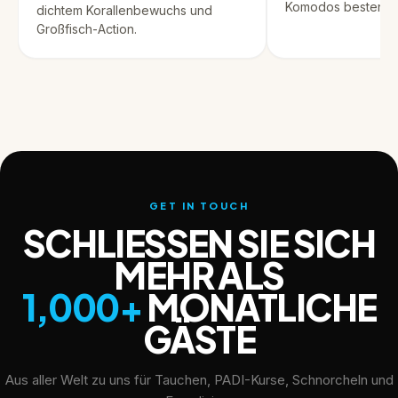
Komodos besten Pu
dichtem Korallenbewuchs und
Großfisch-Action.
GET IN TOUCH
SCHLIESSEN SIE SICH M
EHR ALS
1,000+
MONATLICHE
GÄSTE
Aus aller Welt zu uns für Tauchen, PADI-Kurse, Schnorcheln und