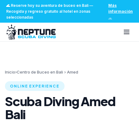
🌊
Reserve hoy su aventura de buceo en Bali
—
Más
Recogida y regreso gratuito al hotel en zonas
información
seleccionadas
→
Inicio
›
Centro de Buceo en Bali
›
Amed
ONLINE EXPERIENCE
Scuba Diving Amed
Bali