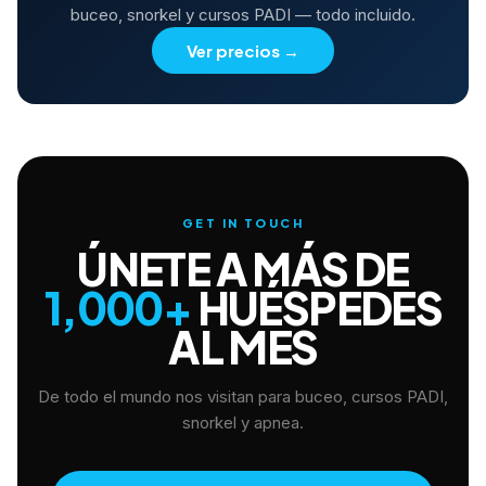
buceo, snorkel y cursos PADI — todo incluido.
Ver precios
→
GET IN TOUCH
ÚNETE A MÁS DE
1,000+
HUÉSPEDES
AL MES
De todo el mundo nos visitan para buceo, cursos PADI,
snorkel y apnea.