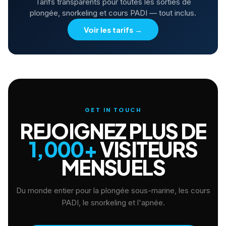
Tarifs transparents pour toutes les sorties de
plongée, snorkeling et cours PADI — tout inclus.
Voir les tarifs
→
GET IN TOUCH
REJOIGNEZ PLUS DE
1,000+
VISITEURS
MENSUELS
Du monde entier pour la plongée sous-marine, les cours
PADI, le snorkeling et l'apnée.