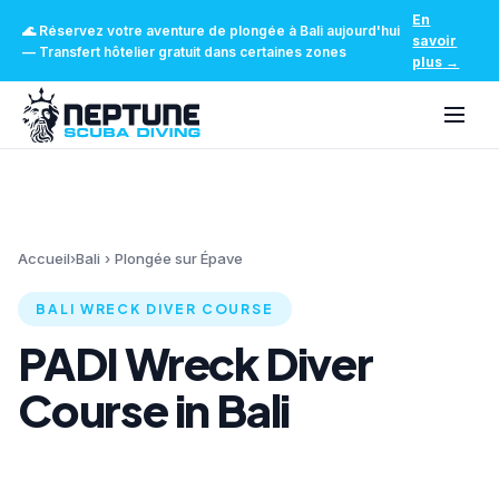
En
🌊
Réservez votre aventure de plongée à Bali aujourd'hui
savoir
—
Transfert hôtelier gratuit dans certaines zones
plus
→
Accueil
›
Bali
›
Plongée sur Épave
BALI WRECK DIVER COURSE
PADI Wreck Diver
Course in Bali