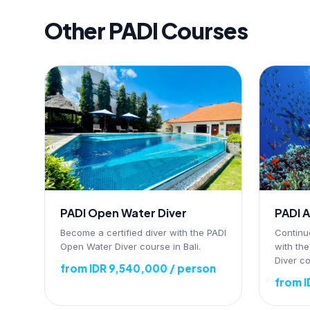
Other PADI Courses
PADI Open Water Diver
PADI 
Become a certified diver with the PADI
Continu
Open Water Diver course in Bali.
with th
Diver c
from IDR 9,540,000 / person
from I