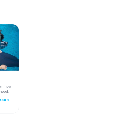
arn how
 need.
erson