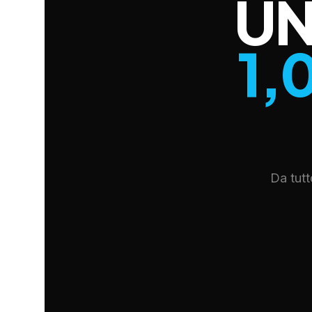
UN
1,
Da tutt