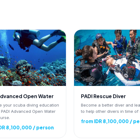
Advanced Open Water
PADI Rescue Diver
e your scuba diving education
Become a better diver and le
e PADI Advanced Open Water
to help other divers in time of
ourse.
from IDR 8,100,000 / p
DR 8,100,000 / person