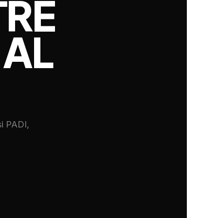
TRE
 AL
si PADI,