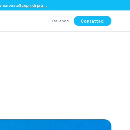
selezionate
Scopri di più
→
Contattaci
Italiano