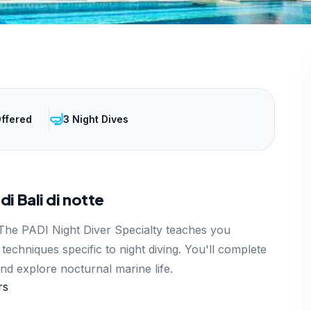
🤿
Offered
3 Night Dives
di Bali di notte
The PADI Night Diver Specialty teaches you
chniques specific to night diving. You'll complete
and explore nocturnal marine life.
rs