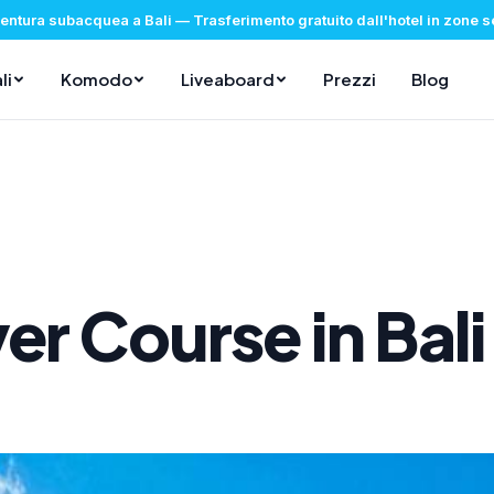
ventura subacquea a Bali
—
Trasferimento gratuito dall'hotel in zone 
li
Komodo
Liveaboard
Prezzi
Blog
er Course in Bali