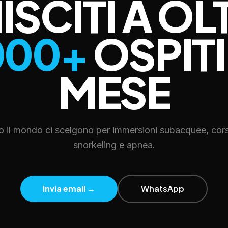
ISCITI A OL
000+
OSPITI
MESE
o il mondo ci scelgono per immersioni subacquee, cor
snorkeling e apnea.
Invia email
→
WhatsApp