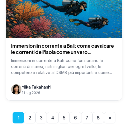
Immersioni in corrente a Bali: come cavalcare
le correnti dell'isola come un vero
professionista
Immersioni in corrente a Bali: come funzionano le
correnti di marea, i siti migliori per ogni livello, le
competenze relative al DSMB più importanti e come
garantire la propria sicurezza.
Mika Takahashi
21 lug 2026
1
2
3
4
5
6
7
8
»