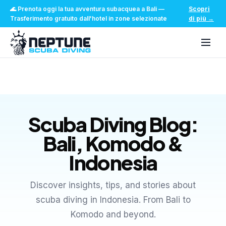
🌊
Prenota oggi la tua avventura subacquea a Bali
—
Scopri
Trasferimento gratuito dall'hotel in zone selezionate
di più
→
Scuba Diving Blog:
Bali, Komodo &
Indonesia
Discover insights, tips, and stories about
scuba diving in Indonesia. From Bali to
Komodo and beyond.