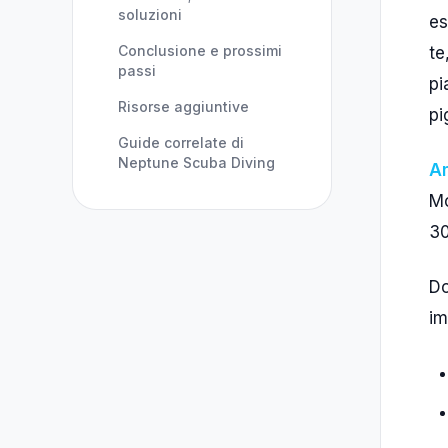
soluzioni
es
Conclusione e prossimi
te
passi
pi
Risorse aggiuntive
pi
Guide correlate di
Neptune Scuba Diving
Am
Mo
30
Do
im