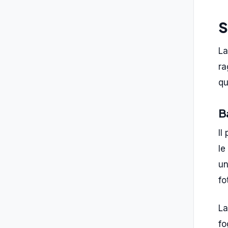
S
La
ra
qu
B
Il
le
un
fo
La
fo