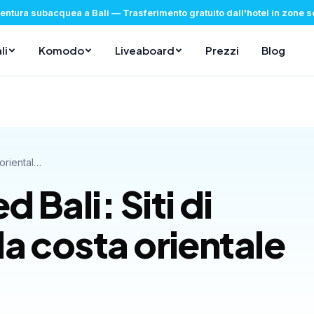
ventura subacquea a Bali
—
Trasferimento gratuito dall'hotel in zone 
li
Komodo
Liveaboard
Prezzi
Blog
Immersioni Amed Bali: Siti di immersione della costa orientale di Bali
Bali: Siti di
a costa orientale