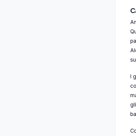
C
Am
Qu
pa
Al
su
I 
co
ma
gl
ba
Co