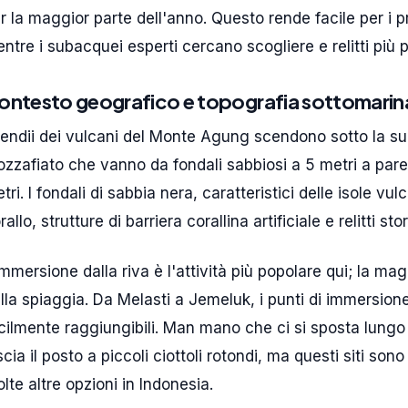
r la maggior parte dell'anno. Questo rende facile per i pri
ntre i subacquei esperti cercano scogliere e relitti più p
ontesto geografico e topografia sottomarin
pendii dei vulcani del Monte Agung scendono sotto la su
zzafiato che vanno da fondali sabbiosi a 5 metri a paret
tri. I fondali di sabbia nera, caratteristici delle isole vul
rallo, strutture di barriera corallina artificiale e relitti stor
immersione dalla riva è l'attività più popolare qui; la mag
lla spiaggia. Da Melasti a Jemeluk, i punti di immersio
cilmente raggiungibili. Man mano che ci si sposta lungo
scia il posto a piccoli ciottoli rotondi, ma questi siti so
lte altre opzioni in Indonesia.