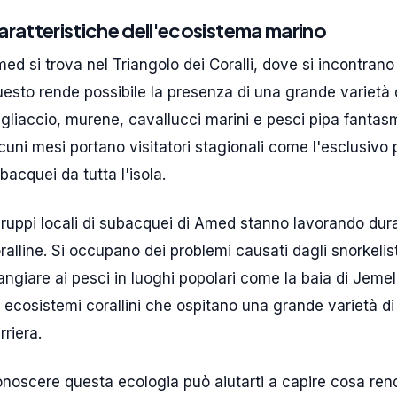
aratteristiche dell'ecosistema marino
ed si trova nel Triangolo dei Coralli, dove si incontran
esto rende possibile la presenza di una grande varietà d
gliaccio, murene, cavallucci marini e pesci pipa fantasm
cuni mesi portano visitatori stagionali come l'esclusivo
bacquei da tutta l'isola.
gruppi locali di subacquei di Amed stanno lavorando dur
ralline. Si occupano dei problemi causati dagli snorkeli
ngiare ai pesci in luoghi popolari come la baia di Jeme
i ecosistemi corallini che ospitano una grande varietà di 
rriera.
noscere questa ecologia può aiutarti a capire cosa rend