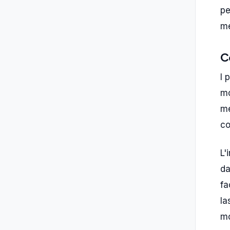
pe
me
C
I 
mo
me
co
L'
da
fa
la
mo