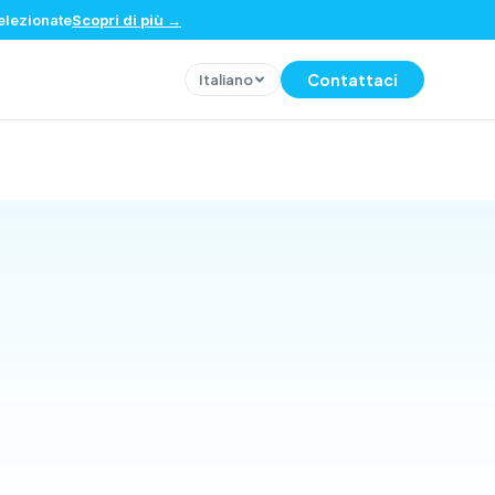
selezionate
Scopri di più
→
Contattaci
Italiano