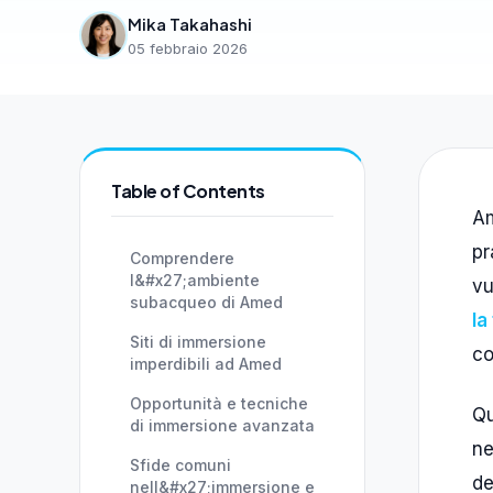
Mika Takahashi
05 febbraio 2026
Table of Contents
Am
pr
Comprendere
l&#x27;ambiente
vu
subacqueo di Amed
la
Siti di immersione
co
imperdibili ad Amed
Opportunità e tecniche
Qu
di immersione avanzata
ne
Sfide comuni
de
nell&#x27;immersione e