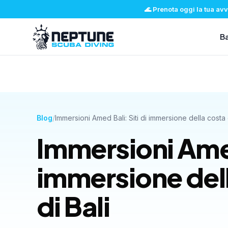
🌊
Prenota oggi la tua av
Ba
Blog
/
Immersioni Amed 
immersione dell
di Bali