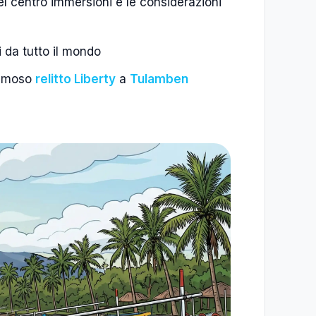
del centro immersioni e le considerazioni
 da tutto il mondo
 famoso
relitto Liberty
a
Tulamben