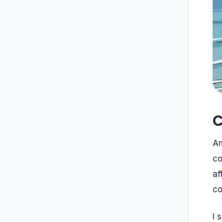
C
Am
co
af
co
I 